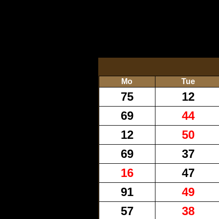
Mo
Tue
75
12
69
44
12
50
69
37
16
47
91
49
57
38