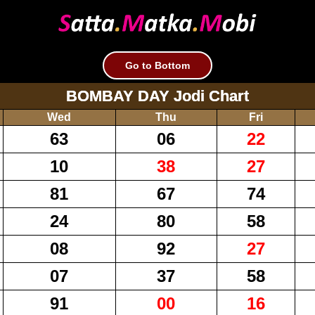
Go to Bottom
BOMBAY DAY Jodi Chart
Wed
Thu
Fri
63
06
22
10
38
27
81
67
74
24
80
58
08
92
27
07
37
58
91
00
16