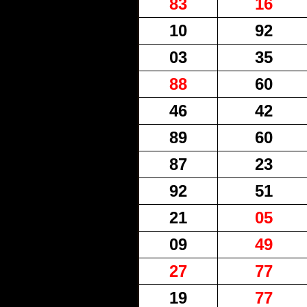
83
16
10
92
03
35
88
60
46
42
89
60
87
23
92
51
21
05
09
49
27
77
19
77