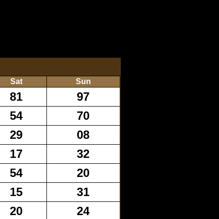
Sat
Sun
81
97
54
70
29
08
17
32
54
20
15
31
20
24